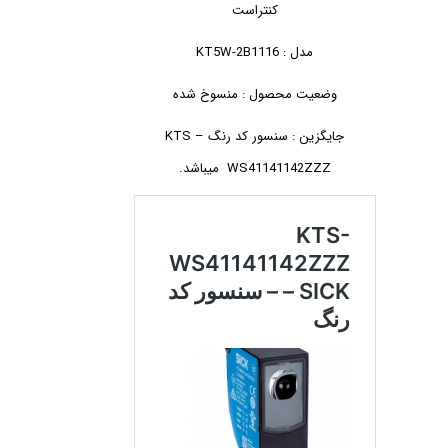
کنتراست
مدل : KT5W-2B1116
وضعیت محصول : منسوخ شده
جایگزین : سنسور کد رنگ KTS –
WS41141142ZZZ میباشد.