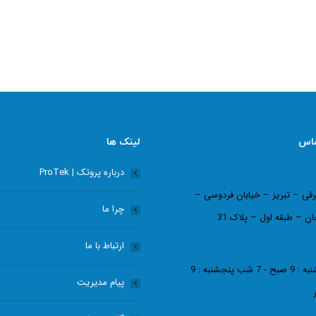
ماس
لینک ها
درباره پروتک | ProTek
رقی – تبریز – خیابان فردوسی –
چرا ما
ان – طبقه اول – پلاک 31
ارتباط با ما
شنبه - چهارشنبه : 9 صبح - 7 شب پنجشنبه : 9
پیام مدیریت