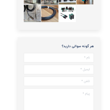
هر گونه سوالی دارید؟
نام *
ایمیل *
تلفن *
پیام *