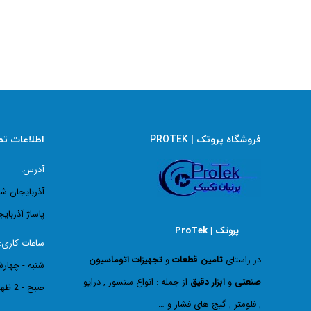
فروشگاه پروتک | PROTEK
اطلاعات ت
آدرس:
آذربایجان ش
پاساژ آذربایج
پروتک | ProTek
ساعات کاری:
در راستای
تامین قطعات
و
تجهیزات اتوماسیون
صنعتی
و
ابزار دقیق
از جمله : انواع سنسور , درایو
صبح - 2 ظهر
, فلومتر , گیج های فشار و …