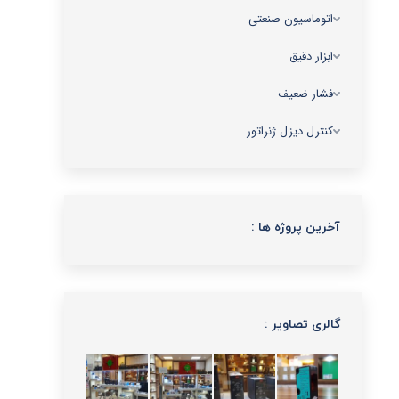
اتوماسیون صنعتی
ابزار دقیق
فشار ضعیف
کنترل دیزل ژنراتور
آخرین پروژه ها :
گالری تصاویر :