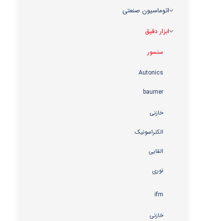
اتوماسیون صنعتی
ابزار دقیق
سنسور
Autonics
baumer
خازنی
الکتراسونیک
القایی
نوری
ifm
خازنی