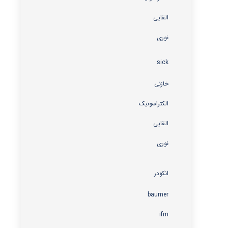
القایی
نوری
sick
خازنی
الکتراسونیک
القایی
نوری
انکودر
baumer
ifm