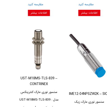
مقایسه کنید
مقایسه کنید
اطلاعات بیشتر
اطلاعات بیشتر
UST-M18MS-TLS-839 –
CONTRINEX
سنسور نوری مارک کنترینکس
IME12-04NPSZW2K – SI
مدل : UST-M18MS-TLS-839
سنسور نوری مارک زیک