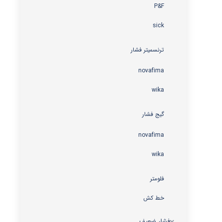
P&F
sick
ترنسمیتر فشار
novafima
wika
گیج فشار
novafima
wika
فلومتر
خط کش
فشار ضعیف