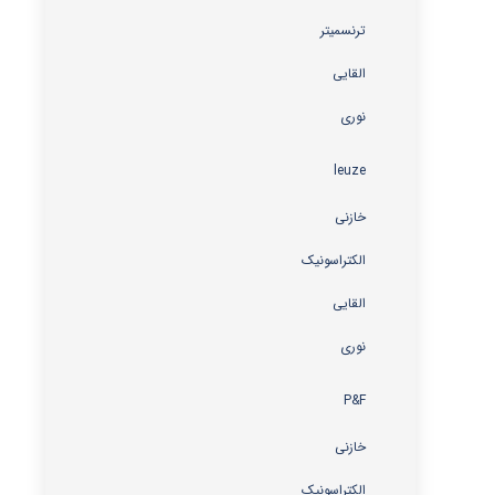
ترنسمیتر
القایی
نوری
leuze
خازنی
الکتراسونیک
القایی
نوری
P&F
خازنی
الکتراسونیک