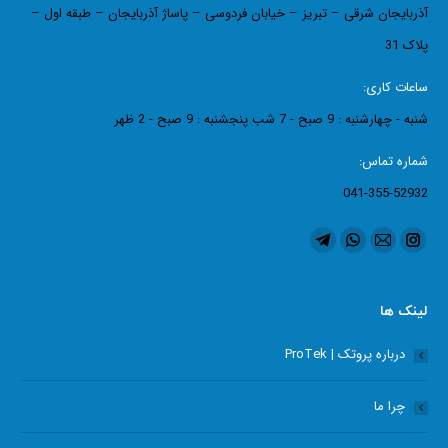
آذربایجان شرقی – تبریز – خیابان فردوسی – پاساژ آذربایجان – طبقه اول –
پلاک 31
ساعات کاری:
شنبه - چهارشنبه : 9 صبح - 7 شب پنجشنبه : 9 صبح - 2 ظهر
شماره تماس:
041-355-52932
ما را دنبال کنید در:
اینستاگرام
ایمیل
واتساپ
تلگرام
page
page
page
page
opens
opens
opens
opens
لینک ها
in
in
in
in
درباره پروتک | ProTek
new
new
new
new
window
window
window
window
چرا ما