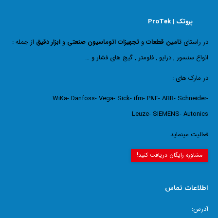
پروتک | ProTek
در راستای
تامین قطعات
و
تجهیزات اتوماسیون صنعتی
و
ابزار دقیق
از جمله :
انواع سنسور , درایو , فلومتر , گیج های فشار و …
در مارک های :
WiKa- Danfoss- Vega- Sick- ifm- P&F- ABB- Schneider-
Leuze- SIEMENS- Autonics
فعالیت مینماید .
مشاوره رایگان دریافت کنید!
اطلاعات تماس
آدرس: