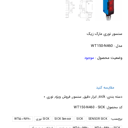
سنسور نوری مارک زیک
مدل : WT150-N460
وضعیت محصول :
موجود
مقایسه کنید
دسته بندی:
sick
,
ابزار دقیق
,
سنسور
,
فروش ویژه
,
نوری
کد محصول:
WT150-N460 - SICK
برچسب:
SENSOR SICK
SICK
SICK Sensor
SICK نوری
WT150-N460