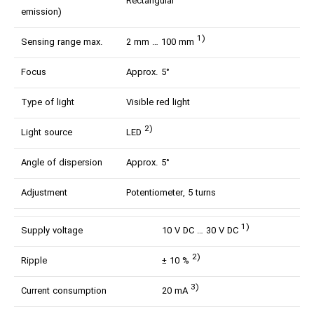
Rectangular
emission)
1)
Sensing range max.
2 mm … 100 mm
Focus
Approx. 5°
Type of light
Visible red light
2)
Light source
LED
Angle of dispersion
Approx. 5°
Adjustment
Potentiometer, 5 turns
1)
Supply voltage
10 V DC … 30 V DC
2)
Ripple
± 10 %
3)
Current consumption
20 mA