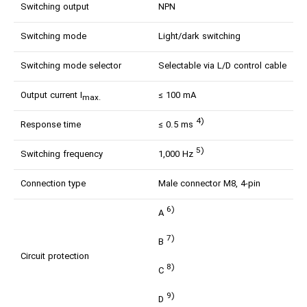
Switching output
NPN
Switching mode
Light/dark switching
Switching mode selector
Selectable via L/D control cable
Output current I
≤ 100 mA
max.
4)
Response time
≤ 0.5 ms
5)
Switching frequency
1,000 Hz
Connection type
Male connector M8, 4-pin
6)
A
7)
B
Circuit protection
8)
C
9)
D