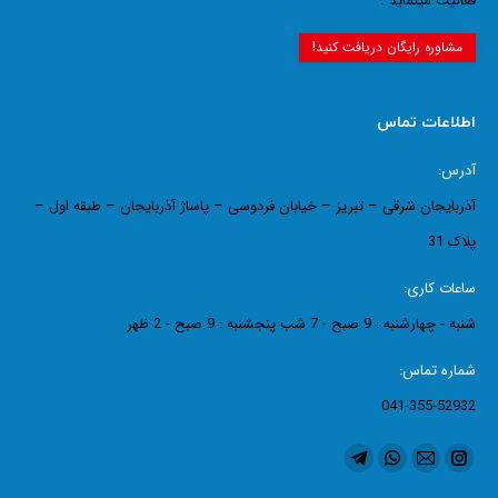
فعالیت مینماید .
مشاوره رایگان دریافت کنید!
اطلاعات تماس
آدرس:
آذربایجان شرقی – تبریز – خیابان فردوسی – پاساژ آذربایجان – طبقه اول –
پلاک 31
ساعات کاری:
شنبه - چهارشنبه : 9 صبح - 7 شب پنجشنبه : 9 صبح - 2 ظهر
شماره تماس:
041-355-52932
ما را دنبال کنید در:
اینستاگرام
ایمیل
واتساپ
تلگرام