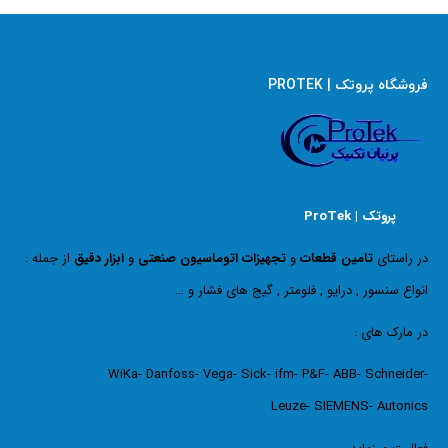
فروشگاه پروتک | PROTEK
پروتک | ProTek
در راستای
تامین قطعات
و
تجهیزات اتوماسیون صنعتی
و
ابزار دقیق
از جمله :
انواع سنسور , درایو , فلومتر , گیج های فشار و …
در مارک های :
WiKa- Danfoss- Vega- Sick- ifm- P&F- ABB- Schneider-
Leuze- SIEMENS- Autonics