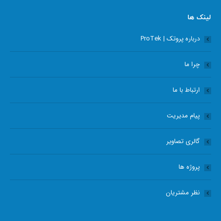
page
page
page
page
opens
opens
opens
opens
لینک ها
in
in
in
in
درباره پروتک | ProTek
new
new
new
new
window
window
window
window
چرا ما
ارتباط با ما
پیام مدیریت
گالری تصاویر
پروژه ها
نظر مشتریان