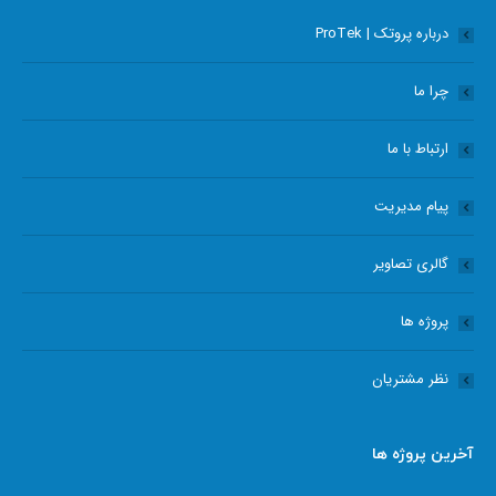
in
in
in
in
درباره پروتک | ProTek
new
new
new
new
window
window
window
window
چرا ما
ارتباط با ما
پیام مدیریت
گالری تصاویر
پروژه ها
نظر مشتریان
آخرین پروژه ها