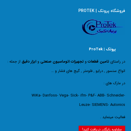
فروشگاه پروتک | PROTEK
پروتک | ProTek
در راستای
تامین قطعات
و
تجهیزات اتوماسیون صنعتی
و
ابزار دقیق
از جمله :
انواع سنسور , درایو , فلومتر , گیج های فشار و …
در مارک های :
WiKa- Danfoss- Vega- Sick- ifm- P&F- ABB- Schneider-
Leuze- SIEMENS- Autonics
فعالیت مینماید .
مشاوره رایگان دریافت کنید!