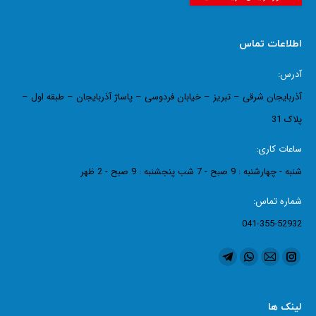
اطلاعات تماس
آدرس:
آذربایجان شرقی – تبریز – خیابان فردوسی – پاساژ آذربایجان – طبقه اول –
پلاک 31
ساعات کاری:
شنبه - چهارشنبه : 9 صبح - 7 شب پنجشنبه : 9 صبح - 2 ظهر
شماره تماس:
041-355-52932
ما را دنبال کنید در:
اینستاگرام
ایمیل
واتساپ
تلگرام
page
page
page
page
opens
opens
opens
opens
لینک ها