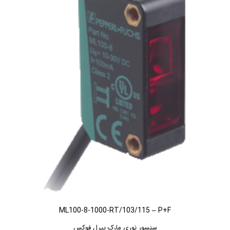
ML100-8-1000-RT/103/115 – P+F
سنسور نوری مارک پپرل فوکس