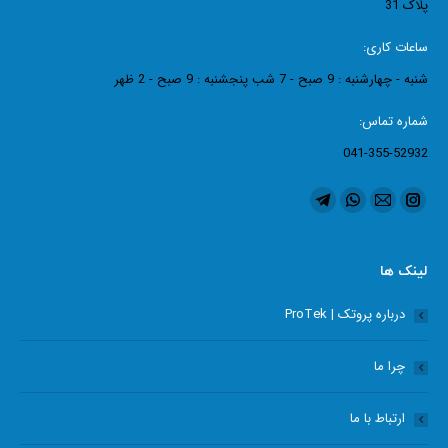
پلاک 31
ساعات کاری:
شنبه - چهارشنبه : 9 صبح - 7 شب پنجشنبه : 9 صبح - 2 ظهر
شماره تماس:
041-355-52932
ما را دنبال کنید در:
اینستاگرام
ایمیل
واتساپ
تلگرام
page
page
page
page
opens
opens
opens
opens
لینک ها
in
in
in
in
درباره پروتک | ProTek
new
new
new
new
window
window
window
window
چرا ما
ارتباط با ما