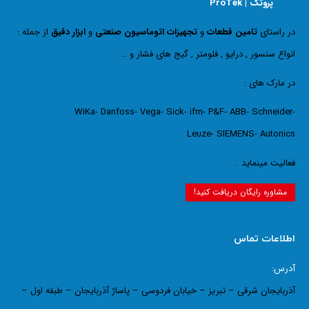
پروتک | ProTek
در راستای
تامین قطعات
و
تجهیزات اتوماسیون صنعتی
و
ابزار دقیق
از جمله :
انواع سنسور , درایو , فلومتر , گیج های فشار و …
در مارک های :
WiKa- Danfoss- Vega- Sick- ifm- P&F- ABB- Schneider-
Leuze- SIEMENS- Autonics
فعالیت مینماید .
مشاوره رایگان دریافت کنید!
اطلاعات تماس
آدرس:
آذربایجان شرقی – تبریز – خیابان فردوسی – پاساژ آذربایجان – طبقه اول –