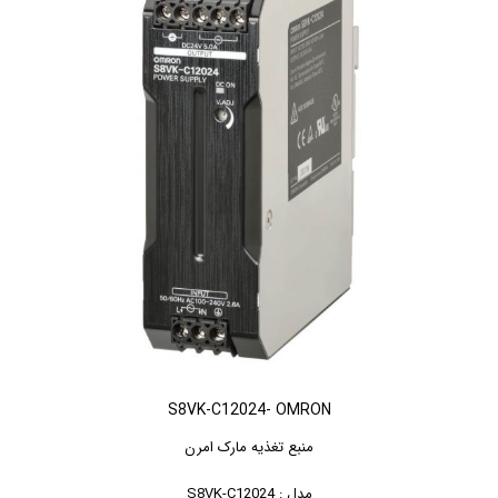
S8VK-C12024- OMRON
منبع تغذیه مارک امرن
مدل : S8VK-C12024