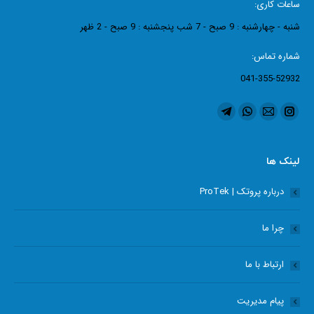
ساعات کاری:
شنبه - چهارشنبه : 9 صبح - 7 شب پنجشنبه : 9 صبح - 2 ظهر
شماره تماس:
041-355-52932
ما را دنبال کنید در:
اینستاگرام
ایمیل
واتساپ
تلگرام
page
page
page
page
opens
opens
opens
opens
لینک ها
in
in
in
in
درباره پروتک | ProTek
new
new
new
new
window
window
window
window
چرا ما
ارتباط با ما
پیام مدیریت