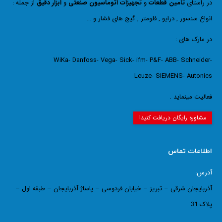
در راستای
تامین قطعات
و
تجهیزات اتوماسیون صنعتی
و
ابزار دقیق
از جمله :
انواع سنسور , درایو , فلومتر , گیج های فشار و …
در مارک های :
WiKa- Danfoss- Vega- Sick- ifm- P&F- ABB- Schneider-
Leuze- SIEMENS- Autonics
فعالیت مینماید .
مشاوره رایگان دریافت کنید!
اطلاعات تماس
آدرس:
آذربایجان شرقی – تبریز – خیابان فردوسی – پاساژ آذربایجان – طبقه اول –
پلاک 31