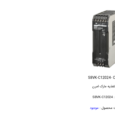
S8VK-C12024-
تغذیه مارک امرن
S8VK
 محصول :
موجود