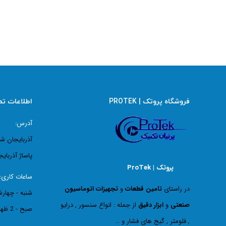
فروشگاه پروتک | PROTEK
اطلاعات ت
آدرس:
آذربایجان ش
پاساژ آذربایج
پروتک | ProTek
ساعات کاری:
در راستای
تامین قطعات
و
تجهیزات اتوماسیون
صنعتی
و
ابزار دقیق
از جمله : انواع سنسور , درایو
صبح - 2 ظهر
, فلومتر , گیج های فشار و …