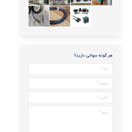
هر گونه سوالی دارید؟
نام *
ایمیل *
تلفن *
پیام *