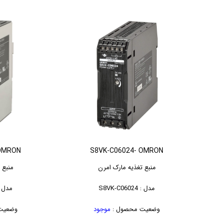
 OMRON
S8VK-C06024- OMRON
منبع تغذیه مارک امرن
منبع 
مدل : S8VK-C06024
مدل : -C12024
وضعیت محصول :
موجود
وضعیت