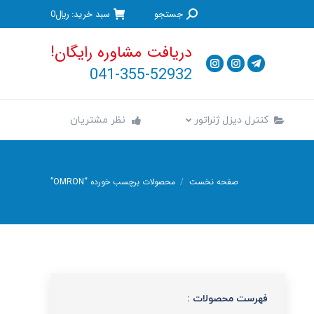
جستجو:
جستجو
سبد خرید:
﷼
0
کنترل دیزل ژنراتور
نظر مشتریان
دریافت مشاوره رایگان!
041-355-52932
کنترل دیزل ژنراتور
نظر مشتریان
صفحه نخست
محصولات برچسب خورده “OMRON”
مکان شما:
فهرست محصولات :