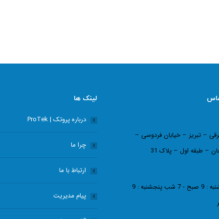
ماس
لینک ها
درباره پروتک | ProTek
رقی – تبریز – خیابان فردوسی –
چرا ما
ان – طبقه اول – پلاک 31
ارتباط با ما
شنبه - چهارشنبه : 9 صبح - 7 شب پنجشنبه : 9
پیام مدیریت