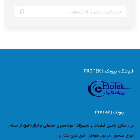
جستجو:
فروشگاه پروتک | PROTEK
پروتک | ProTek
در راستای
تامین قطعات
و
تجهیزات اتوماسیون صنعتی
و
ابزار دقیق
از جمله :
انواع سنسور , درایو , فلومتر , گیج های فشار و …