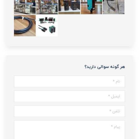
هر گونه سوالی دارید؟
نام *
ایمیل *
تلفن *
پیام *