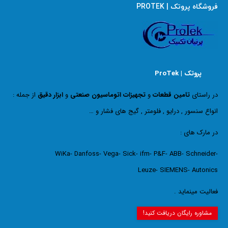
فروشگاه پروتک | PROTEK
پروتک | ProTek
در راستای
تامین قطعات
و
تجهیزات اتوماسیون صنعتی
و
ابزار دقیق
از جمله :
انواع سنسور , درایو , فلومتر , گیج های فشار و …
در مارک های :
WiKa- Danfoss- Vega- Sick- ifm- P&F- ABB- Schneider-
Leuze- SIEMENS- Autonics
فعالیت مینماید .
مشاوره رایگان دریافت کنید!