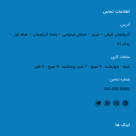
اطلاعات تماس
آدرس:
آذربایجان شرقی – تبریز – خیابان فردوسی – پاساژ آذربایجان – طبقه اول –
پلاک 31
ساعات کاری:
شنبه - چهارشنبه : 9 صبح - 7 شب پنجشنبه : 9 صبح - 2 ظهر
شماره تماس:
041-355-52932
ما را دنبال کنید در:
اینستاگرام
ایمیل
واتساپ
تلگرام
page
page
page
page
opens
opens
opens
opens
لینک ها
in
in
in
in