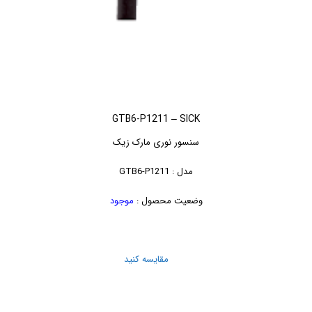
GTB6-P1211 – SICK
سنسور نوری مارک زیک
مدل : GTB6-P1211
وضعیت محصول :
موجود
مقایسه کنید