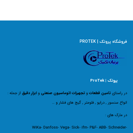
فروشگاه پروتک | PROTEK
پروتک | ProTek
در راستای
تامین قطعات
و
تجهیزات اتوماسیون صنعتی
و
ابزار دقیق
از جمله :
انواع سنسور , درایو , فلومتر , گیج های فشار و …
در مارک های :
WiKa- Danfoss- Vega- Sick- ifm- P&F- ABB- Schneider-