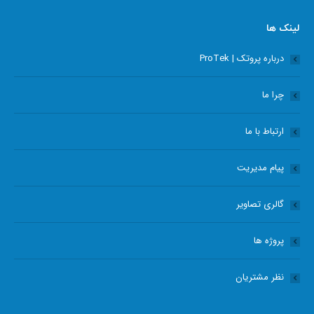
page
page
page
page
opens
opens
opens
opens
لینک ها
in
in
in
in
درباره پروتک | ProTek
new
new
new
new
window
window
window
window
چرا ما
ارتباط با ما
پیام مدیریت
گالری تصاویر
پروژه ها
نظر مشتریان