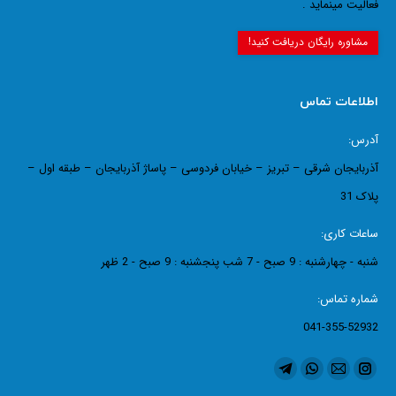
فعالیت مینماید .
مشاوره رایگان دریافت کنید!
اطلاعات تماس
آدرس:
آذربایجان شرقی – تبریز – خیابان فردوسی – پاساژ آذربایجان – طبقه اول –
پلاک 31
ساعات کاری:
شنبه - چهارشنبه : 9 صبح - 7 شب پنجشنبه : 9 صبح - 2 ظهر
شماره تماس:
041-355-52932
ما را دنبال کنید در:
اینستاگرام
ایمیل
واتساپ
تلگرام