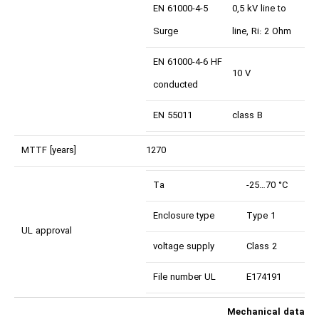
EN 61000-4-5
0,5 kV line to
Surge
line, Ri: 2 Ohm
EN 61000-4-6 HF
10 V
conducted
EN 55011
class B
MTTF [years]
1270
Ta
-25…70 °C
Enclosure type
Type 1
UL approval
voltage supply
Class 2
File number UL
E174191
Mechanical data