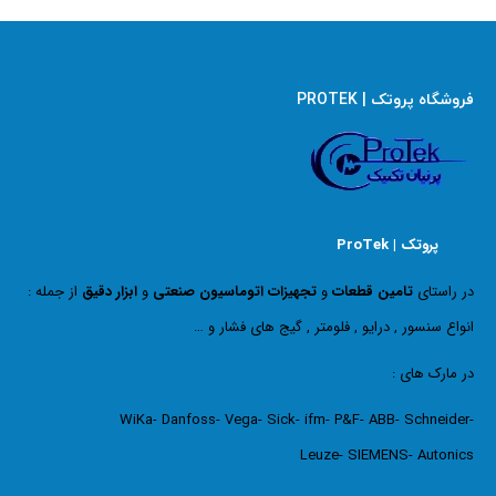
فروشگاه پروتک | PROTEK
پروتک | ProTek
در راستای
تامین قطعات
و
تجهیزات اتوماسیون صنعتی
و
ابزار دقیق
از جمله :
انواع سنسور , درایو , فلومتر , گیج های فشار و …
در مارک های :
WiKa- Danfoss- Vega- Sick- ifm- P&F- ABB- Schneider-
Leuze- SIEMENS- Autonics