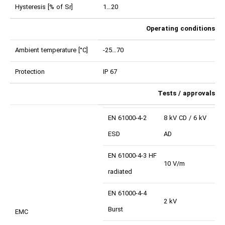
Hysteresis [% of Sr]
1…20
Operating conditions
Ambient temperature [°C]
-25…70
Protection
IP 67
Tests / approvals
EN 61000-4-2
8 kV CD / 6 kV
ESD
AD
EN 61000-4-3 HF
10 V/m
radiated
EN 61000-4-4
2 kV
Burst
EMC