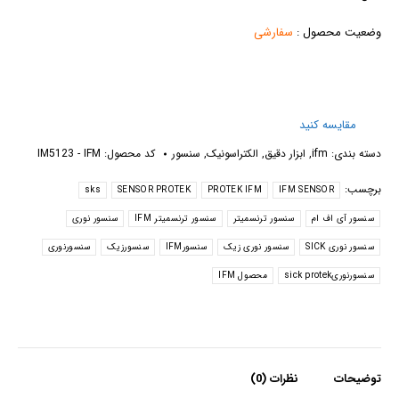
وضعیت محصول :
سفارشی
مقایسه کنید
دسته بندی:
ifm
,
ابزار دقیق
,
الکتراسونیک
,
سنسور
کد محصول:
IM5123 - IFM
برچسب:
sks
SENSOR PROTEK
PROTEK IFM
IFM SENSOR
سنسور آی اف ام
سنسور ترنسمیتر
سنسور ترنسمیتر IFM
سنسور نوری
سنسور نوری SICK
سنسور نوری زیک
سنسورIFM
سنسورزیک
سنسورنوری
سنسورنوریsick protek
محصول IFM
توضیحات
نظرات (0)