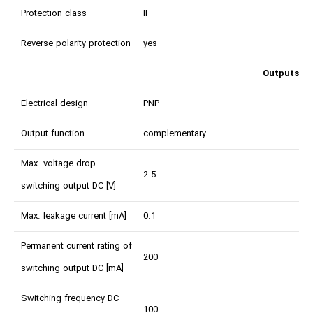
Protection class
II
Reverse polarity protection
yes
Outputs
Electrical design
PNP
Output function
complementary
Max. voltage drop
2.5
switching output DC [V]
Max. leakage current [mA]
0.1
Permanent current rating of
200
switching output DC [mA]
Switching frequency DC
100