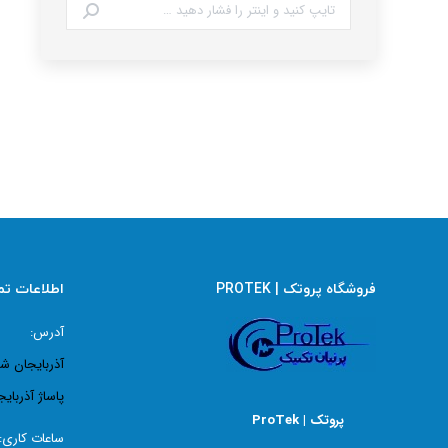
جستجو:
فروشگاه پروتک | PROTEK
اطلاعات ت
آدرس:
آذربایجان ش
پاساژ آذربایج
پروتک | ProTek
ساعات کاری: