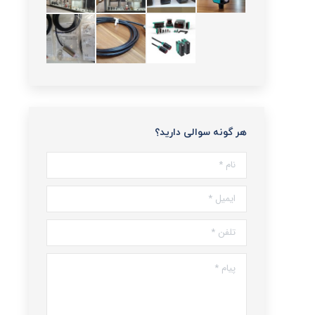
هر گونه سوالی دارید؟
نام *
ایمیل *
تلفن *
پیام *