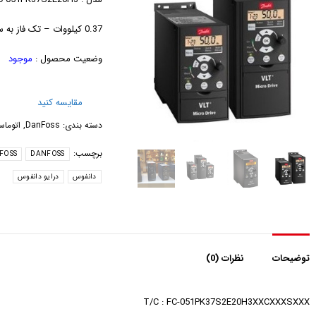
0.37 کیلووات – تک فاز به سه فاز
وضعیت محصول :
موجود
مقایسه کنید
دسته بندی:
DanFoss
,
اتوما
برچسب:
NFOSS
DANFOSS
دانفوس
درایو دانفوس
توضیحات
نظرات (0)
T/C : FC-051PK37S2E20H3XXCXXXSXXX