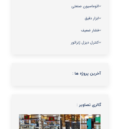
اتوماسیون صنعتی
ابزار دقیق
فشار ضعیف
کنترل دیزل ژنراتور
آخرین پروژه ها :
گالری تصاویر :