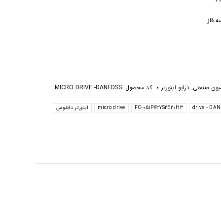
سیون صنعتی
,
درایو اینورتر
کد محصول:
MICRO DRIVE -DANFOSS
drive - DA
FC-051PK37S2E20H3
micro drive
اینورتر دانفوس