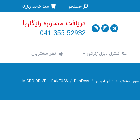
جستجو:
جستجو
سبد خرید:
﷼
0
کنترل دیزل ژنراتور
نظر مشتریان
دریافت مشاوره رایگان!
041-355-52932
کنترل دیزل ژنراتور
نظر مشتریان
اسیون صنعتی
درایو اینورتر
DanFoss
MICRO DRIVE – DANFOSS