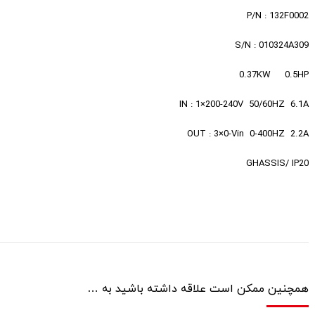
P/N : 132F0002
S/N : 010324A309
0.37KW 0.5HP
IN : 1×200-240V 50/60HZ 6.1A
OUT : 3×0-Vin 0-400HZ 2.2A
GHASSIS/ IP20
همچنین ممکن است علاقه داشته باشید به …