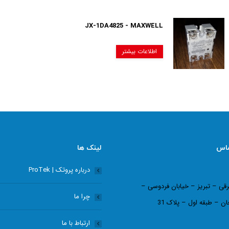
JX-1DA4825 - MAXWELL
اطلاعات بیشتر
ماس
لینک ها
درباره پروتک | ProTek
رقی – تبریز – خیابان فردوسی –
چرا ما
ان – طبقه اول – پلاک 31
ارتباط با ما