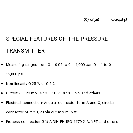
توضیحات
نظرات (0)
SPECIAL FEATURES OF THE PRESSURE
TRANSMITTER
Measuring ranges from 0 … 0.05 to 0 … 1,000 bar [0 … 1 to 0 …
15,000 psi]
Non-linearity 0.25 % or 0.5 %
Output 4 … 20 mA, DC 0 … 10 V, DC 0 … 5 V and others
Electrical connection: Angular connector form A and C, circular
connector M12 x 1, cable outlet 2 m [6 ft]
Process connection G ¼ A DIN EN ISO 1179-2, ¼ NPT and others