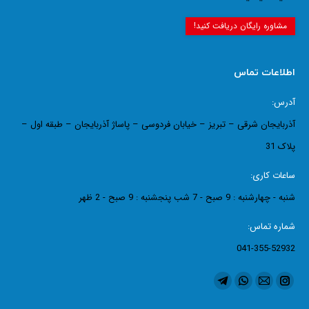
مشاوره رایگان دریافت کنید!
اطلاعات تماس
آدرس:
آذربایجان شرقی – تبریز – خیابان فردوسی – پاساژ آذربایجان – طبقه اول –
پلاک 31
ساعات کاری:
شنبه - چهارشنبه : 9 صبح - 7 شب پنجشنبه : 9 صبح - 2 ظهر
شماره تماس:
041-355-52932
ما را دنبال کنید در:
اینستاگرام
ایمیل
واتساپ
تلگرام
page
page
page
page