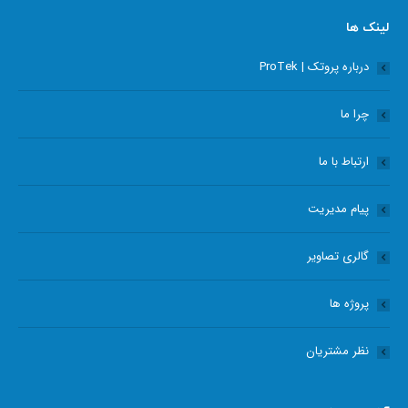
opens
opens
opens
opens
لینک ها
in
in
in
in
درباره پروتک | ProTek
new
new
new
new
window
window
window
window
چرا ما
ارتباط با ما
پیام مدیریت
گالری تصاویر
پروژه ها
نظر مشتریان