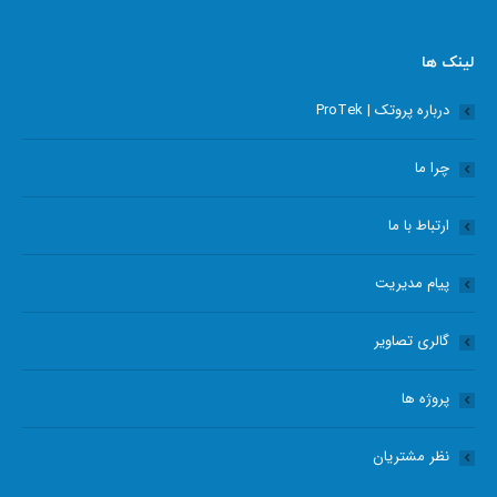
page
page
page
page
opens
opens
opens
opens
لینک ها
in
in
in
in
درباره پروتک | ProTek
new
new
new
new
window
window
window
window
چرا ما
ارتباط با ما
پیام مدیریت
گالری تصاویر
پروژه ها
نظر مشتریان