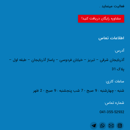
فعالیت مینماید .
مشاوره رایگان دریافت کنید!
اطلاعات تماس
آدرس:
آذربایجان شرقی – تبریز – خیابان فردوسی – پاساژ آذربایجان – طبقه اول –
پلاک 31
ساعات کاری:
شنبه - چهارشنبه : 9 صبح - 7 شب پنجشنبه : 9 صبح - 2 ظهر
شماره تماس:
041-355-52932
ما را دنبال کنید در:
اینستاگرام
ایمیل
واتساپ
تلگرام