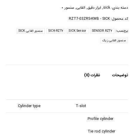
دسته بندی:
sick
,
ابزار دقیق
,
القایی
,
سنسور
کد محصول:
RZT7-03ZRS-KWB - SICK
برچسب:
SENSOR RZT7
SICK Sensor
SICK-RZT7
سنسور القایی SICK
سنسور القایی زیک
توضیحات
نظرات (0)
Cylinder type
T-slot
Profile cylinder
Tie rod cylinder