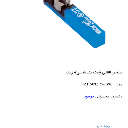
سنسور القایی (جک مغناطیسی)- زیک
مدل : RZT7-03ZRS-KWB
وضعیت محصول :
موجود
مقایسه کنید