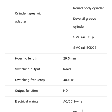
Round body cylinder
Cylinder types with
Dovetail groove
adapter
cylinder
SMC rail CDQ2
SMC rail ECDQ2
Housing length
29.5 mm
Switching output
Reed
Switching frequency
400 Hz
Output function
NO
Electrical wiring
AC/DC 3-wire
1)