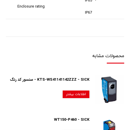
IP65
Enclosure rating
IP67
محصولات مشابه
KTS-WS41141142ZZZ - SICK - سنسور کد رنگ
اطلاعات بیشتر
WT150-P460 - SICK